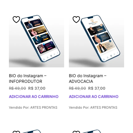
BIO do Instagram –
BIO do Instagram –
INFOPRODUTOR
ADVOCACIA
O
O
O
O
R$
49,00
R$
37,00
R$
49,00
R$
37,00
preço
preço
preço
preço
ADICIONAR AO CARRINHO
ADICIONAR AO CARRINHO
original
atual
original
atual
era:
é:
era:
é:
Vendido Por: ARTES PRONTAS
Vendido Por: ARTES PRONTAS
R$ 49,00.
R$ 37,00.
R$ 49,00.
R$ 37,00.