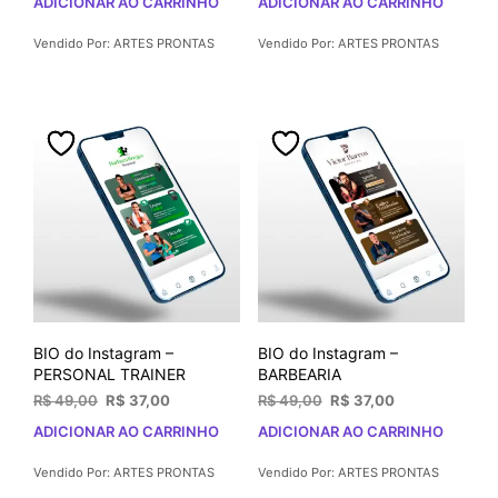
ADICIONAR AO CARRINHO
ADICIONAR AO CARRINHO
original
atual
original
atual
era:
é:
era:
é:
Vendido Por: ARTES PRONTAS
Vendido Por: ARTES PRONTAS
R$ 49,00.
R$ 37,00.
R$ 49,00.
R$ 37,00.
BIO do Instagram –
BIO do Instagram –
PERSONAL TRAINER
BARBEARIA
O
O
O
O
R$
49,00
R$
37,00
R$
49,00
R$
37,00
preço
preço
preço
preço
ADICIONAR AO CARRINHO
ADICIONAR AO CARRINHO
original
atual
original
atual
era:
é:
era:
é:
Vendido Por: ARTES PRONTAS
Vendido Por: ARTES PRONTAS
R$ 49,00.
R$ 37,00.
R$ 49,00.
R$ 37,00.