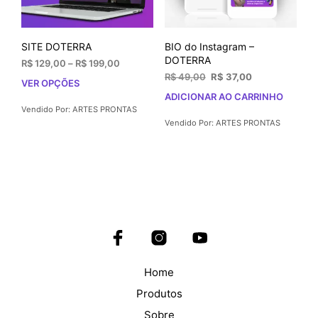
SITE DOTERRA
BIO do Instagram –
DOTERRA
Faixa
R$
129,00
–
R$
199,00
de
O
O
R$
49,00
R$
37,00
VER OPÇÕES
Este
preço:
preço
preço
ADICIONAR AO CARRINHO
produto
R$ 129,00
original
atual
Vendido Por: ARTES PRONTAS
tem
através
era:
é:
Vendido Por: ARTES PRONTAS
várias
R$ 199,00
R$ 49,00.
R$ 37,00.
variantes.
As
opções
podem
ser
escolhidas
na
página
do
Home
produto
Produtos
Sobre