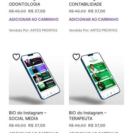
ODONTOLOGIA
CONTABILIDADE
O
O
O
O
R$
49,00
R$
37,00
R$
49,00
R$
37,00
preço
preço
preço
preço
ADICIONAR AO CARRINHO
ADICIONAR AO CARRINHO
original
atual
original
atual
era:
é:
era:
é:
Vendido Por: ARTES PRONTAS
Vendido Por: ARTES PRONTAS
R$ 49,00.
R$ 37,00.
R$ 49,00.
R$ 37,00.
BIO do Instagram –
BIO do Instagram –
SOCIAL MEDIA
TERAPEUTA
O
O
O
O
R$
49,00
R$
37,00
R$
49,00
R$
37,00
preço
preço
preço
preço