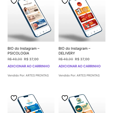
BIO do Instagram –
BIO do Instagram –
PSICOLOGIA
DELIVERY
O
O
O
O
R$
49,00
R$
37,00
R$
49,00
R$
37,00
preço
preço
preço
preço
ADICIONAR AO CARRINHO
ADICIONAR AO CARRINHO
original
atual
original
atual
era:
é:
era:
é:
Vendido Por: ARTES PRONTAS
Vendido Por: ARTES PRONTAS
R$ 49,00.
R$ 37,00.
R$ 49,00.
R$ 37,00.