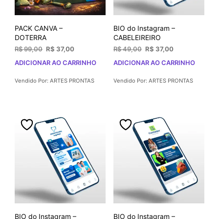
PACK CANVA –
BIO do Instagram –
DOTERRA
CABELEIREIRO
O
O
O
O
R$
99,00
R$
37,00
R$
49,00
R$
37,00
preço
preço
preço
preço
ADICIONAR AO CARRINHO
ADICIONAR AO CARRINHO
original
atual
original
atual
era:
é:
era:
é:
Vendido Por: ARTES PRONTAS
Vendido Por: ARTES PRONTAS
R$ 99,00.
R$ 37,00.
R$ 49,00.
R$ 37,00.
BIO do Instagram –
BIO do Instagram –