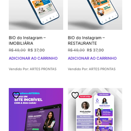
BIO do Instagram –
BIO do Instagram –
IMOBILIÁRIA
RESTAURANTE
O
O
O
O
R$
49,00
R$
37,00
R$
49,00
R$
37,00
preço
preço
preço
preço
ADICIONAR AO CARRINHO
ADICIONAR AO CARRINHO
original
atual
original
atual
era:
é:
era:
é:
Vendido Por: ARTES PRONTAS
Vendido Por: ARTES PRONTAS
R$ 49,00.
R$ 37,00.
R$ 49,00.
R$ 37,00.