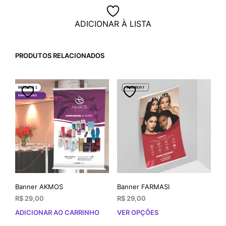
ADICIONAR À LISTA
PRODUTOS RELACIONADOS
Banner AKMOS
Banner FARMASI
R$
29,00
R$
29,00
ADICIONAR AO CARRINHO
VER OPÇÕES
Este
prod