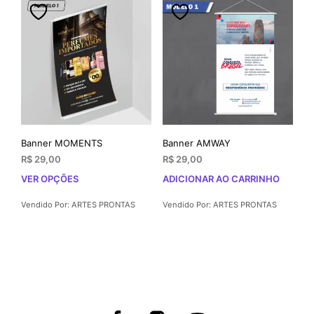
Banner MOMENTS
Banner AMWAY
R$
29,00
R$
29,00
VER OPÇÕES
ADICIONAR AO CARRINHO
Este
produto
Vendido Por: ARTES PRONTAS
Vendido Por: ARTES PRONTAS
tem
várias
variantes.
As
opções
podem
ser
escolhidas