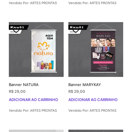
Vendido Por: ARTES PRONTAS
Vendido Por: ARTES PRONTAS
tem
vári
vari
As
opç
pod
ser
esco
na
pági
do
prod
Banner NATURA
Banner MARYKAY
R$
29,00
R$
29,00
ADICIONAR AO CARRINHO
ADICIONAR AO CARRINHO
Vendido Por: ARTES PRONTAS
Vendido Por: ARTES PRONTAS